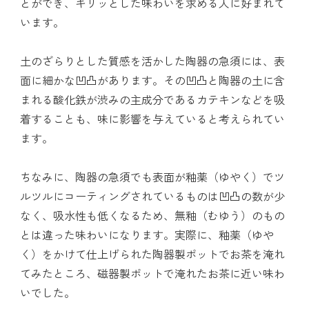
とができ、キリッとした味わいを求める人に好まれて
います。
土のざらりとした質感を活かした陶器の急須には、表
面に細かな凹凸があります。その凹凸と陶器の土に含
まれる酸化鉄が渋みの主成分であるカテキンなどを吸
着することも、味に影響を与えていると考えられてい
ます。
ちなみに、陶器の急須でも表面が釉薬（ゆやく）でツ
ルツルにコーティングされているものは凹凸の数が少
なく、吸水性も低くなるため、無釉（むゆう）のもの
とは違った味わいになります。実際に、釉薬（ゆや
く）をかけて仕上げられた陶器製ポットでお茶を淹れ
てみたところ、磁器製ポットで淹れたお茶に近い味わ
いでした。