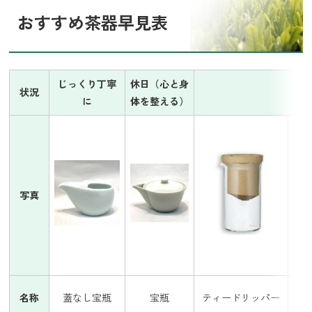
おすすめ茶器早見表
じっくり丁寧
休日（心と身
状況
に
体を整える）
写真
名称
蓋なし宝瓶
宝瓶
ティードリッパー
陶