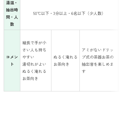
湯温・
抽出時
50℃以下・3分以上・6名以下（少人数）
間・人
数
縦長で手が小
さい人も持ち
アミがないドリッ
茶
コメン
やすい
ぬるく淹れる
プ式の茶器お茶の
い
ト
湯切れがよい
お茶向き
抽出音を楽しめま
ま
ぬるく淹れる
す
お茶向き