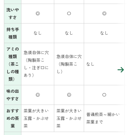
洗いや
◎
〇
◎
すさ
持ち手
なし
なし
なし
種類
アミの
急須自体に穴
種類
急須自体に穴
（陶製茶こ
急
（茶こ
（陶製茶こ
なし
し・注ぎ口に
製
しの種
し）
あり）
類）
味の出
◎
◎
〇
やすさ
おすす
茶葉が大きい
茶葉が大きい
茶
普通煎茶～細かい
めの茶
玉露・かぶせ
玉露・かぶせ
か
茶葉まで
葉
茶
茶
茶