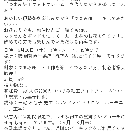
「つまみ細工フォトフレーム」を作りながらお茶しません
か？
おいしい伊勢茶を楽しみながら「つまみ細工」をしてみた
い方へ！
おひとりでも、お仲間とご一緒でもOK。
ちりめんとボンドを使って、丸つまみのお花を作ります。
始めての方でも楽しんでいただける内容です。
日時：6月20日（土）13時スタート、15時まで
場所：鈴鹿園 西千葉店 1階店内（机と椅子に座って作りま
す）
対象：つまみ細工・工作を楽しんでみたい方、初心者様大
歓迎！
定員：5名
持ち物:なし
参加費：お1人様2700円（つまみ細工フォトフレーム1つ・
伊勢茶・お菓子付き）
講師：三宅 とも子 先生（ハンドメイドサロン「ハーモニ
ー」主宰）
※店内には期間限定で、つまみ細工の髪飾りやブローチの
shopもopenしています。（５月～６月末）
※駐車場はありません。近隣のパーキングをご利用くださ