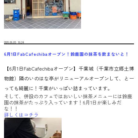
2026.06.05
16:24
6月1日FabCafechibaオープン！鈴鹿園の抹茶を飲まないと！
【6月1日FabCafechibaオープン】千葉城（千葉市立郷土博
物館）隣のいのはな亭がリニューアルオープンして、とー
っても綺麗に！
千葉がいっぱい詰まっています。
そして、併設のカフェではおいしい抹茶メニューには鈴鹿
園の抹茶がたっぷり入っています！6月1日が楽しみだ
な！！
詳しくはコチラ