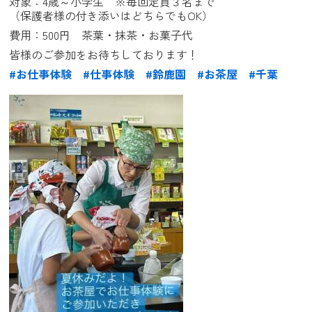
対象：4歳～小学生　※毎回定員３名まで
（保護者様の付き添いはどちらでもOK）
費用：500円　茶葉・抹茶・お菓子代
皆様のご参加をお待ちしております！
#お仕事体験
#仕事体験
#鈴鹿園
#お茶屋
#千葉