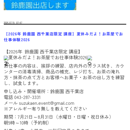
2026.07.19
07:47
【2026年 鈴鹿園 西千葉店限定 講座】夏休みだよ！お茶屋でお
仕事体験2026
【2026年  鈴鹿園 西千葉店限定 講座】
夏休みだよ！お茶屋でお仕事体験2026
お仕事の内容は、挨拶の練習、店内外のガラス拭き、カウ
ンターの消毒清掃、商品の補充、レジ打ち、お茶の淹れ
方・抹茶の点て方とお客様へお菓子・お茶の出し方を練習
し、試食します。
申し込み・開催場所：鈴鹿園 西千葉店
電話 043-287-3331
メール suzukaen.event@gmail.com
※アレルギー有り無しを教えてください
期間：7月21日～8月31日（水曜日・日曜・祝日休み）
朝9時～10時（予約制）