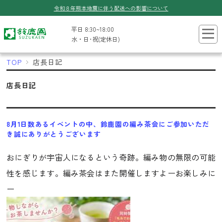
令和８年熊本地震に伴う配送への影響について
平日 8:30~18:00
水・日･祝(定休日)
TOP
店長日記
店長日記
8月1日数あるイベントの中、鈴鹿園の編み茶会にご参加いただ
き誠にありがとうございます
おにぎり
が宇宙人
になるという奇跡。
編み物の無限の可能
性を感じます。編み茶会はまた開催しますよー
お楽しみに
ー