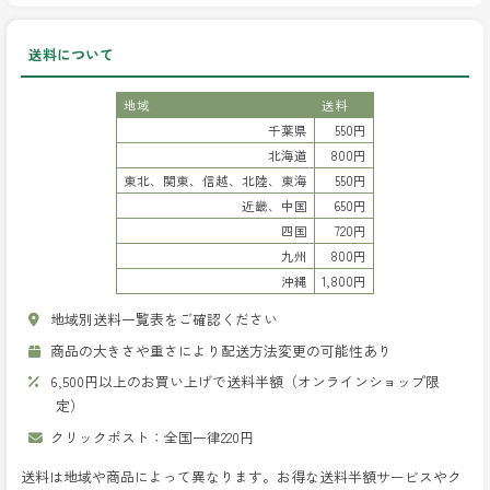
送料について
地域
送料
千葉県
550円
北海道
800円
東北、関東、信越、北陸、東海
550円
近畿、中国
650円
四国
720円
九州
800円
沖縄
1,800円
地域別送料一覧表をご確認ください
商品の大きさや重さにより配送方法変更の可能性あり
6,500円以上のお買い上げで送料半額（オンラインショップ限
定）
クリックポスト：全国一律220円
送料は地域や商品によって異なります。お得な送料半額サービスやク