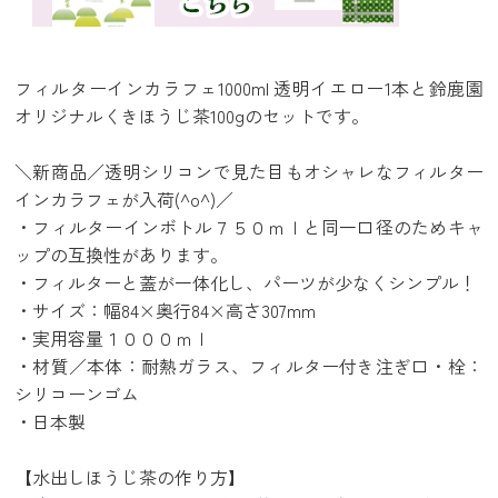
フィルターインカラフェ1000ml 透明イエロー1本と鈴鹿園
オリジナルくきほうじ茶100gのセットです。
＼新商品／透明シリコンで見た目もオシャレなフィルター
インカラフェが入荷(^o^)／
・フィルターインボトル７５０ｍｌと同一口径のためキャ
ップの互換性があります。
・フィルターと蓋が一体化し、パーツが少なくシンプル！
・サイズ：幅84×奥行84×高さ307mm
・実用容量１０００ｍｌ
・材質／本体：耐熱ガラス、フィルター付き注ぎ口・栓：
シリコーンゴム
・日本製
【水出しほうじ茶の作り方】