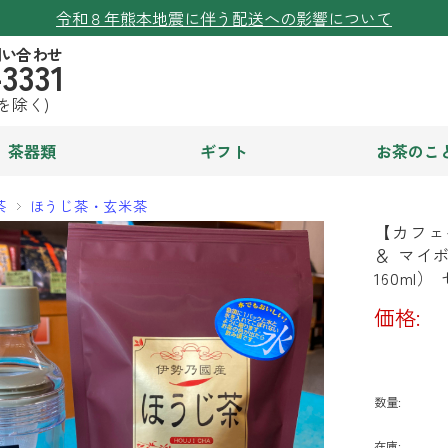
令和８年熊本地震に伴う配送への影響について
問い合わせ
-3331
日を除く)
茶器類
ギフト
お茶のこ
茶
ほうじ茶・玄米茶
【カフェ
＆ マイ
160ml）
価格:
数量:
在庫: