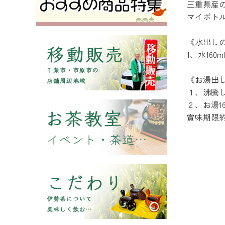
三重県産
マイボト
《水出し
1、水16
《お湯出
１、沸騰し
２、お湯1
賞味期限